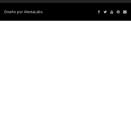
Diseño por AlentaLabs.